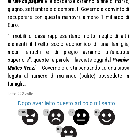
le rate da pagare
e le scadenze saranno la fine di marzo,
giugno, settembre e dicembre. Il Governo è convinto di
recuperare con questa manovra almeno 1 miliardo di
Euro.
"
I mobili di casa rappresentano molto meglio di altri
elementi il livello socio economico di una famiglia,
mobili antichi e di pregio avranno un'aliquota
superiore
", queste le parole rilasciate oggi dal
Premier
Matteo Renzi
. Il Governo ora sta pensando ad una tassa
legata al numero di mutande (pulite) possedute in
famiglia.
Letto
222
volte.
Dopo aver letto questo articolo mi sento...
100%
0%
0%
0%
0%